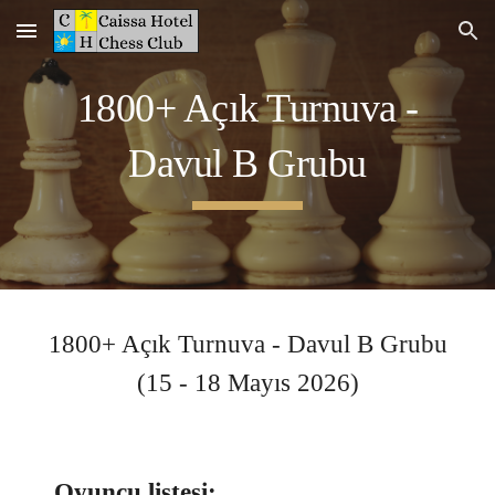
Skip to main content
Skip to navigation
1800
+ Açık Turnuva -
Davul B
Grubu
1800
+ Açık Turnuva -
Davul B
Grubu
(
15
- 1
8
Mayıs 2026)
Oyuncu listesi: