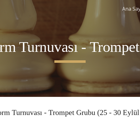
Ana Sa
ip to main content
Skip to navigat
rm Turnuvası -
Trompe
rm Turnuvası -
Trompet
Grubu (
25
-
30
Eylül