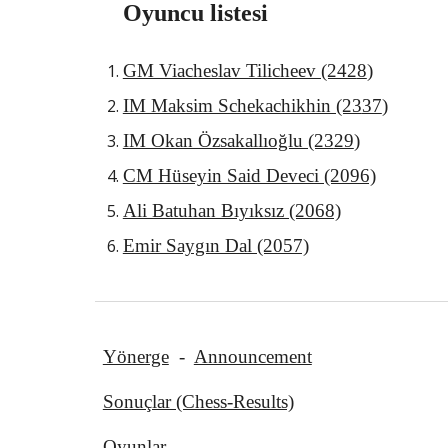
Oyuncu listesi
GM Viacheslav Tilicheev (242
8
)
IM Maksim Schekachikhin (23
37
)
IM Okan Özsakallıoğlu (23
29
)
CM Hüseyin Said Deveci (2096)
Ali Batuhan Bıyıksız (2068)
Emir Saygın Dal (2057)
Yönerge
-
Announcement
Sonuçlar (Chess-Results)
Oyunlar