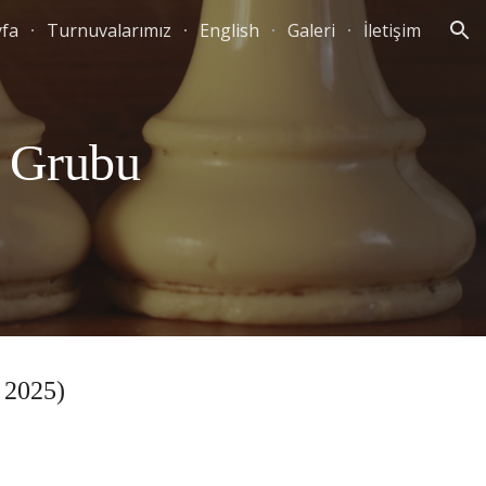
yfa
Turnuvalarımız
English
Galeri
İletişim
ion
t
Grubu
 2025)