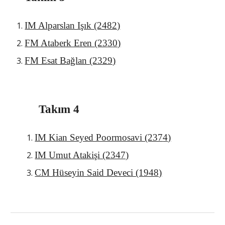
IM Alparslan Işık (2482)
FM Ataberk Eren (23
3
0)
FM Esat Bağlan (2329)
Takım 4
IM Kian Seyed Poormosavi (237
4
)
IM Umut Atakişi (2347)
CM Hüseyin Said Deveci (1948)