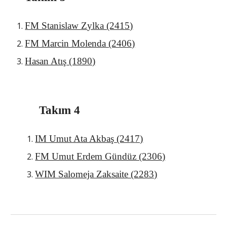
FM Stanislaw Z
ylka (2415)
FM Marcin Molenda (2406)
Hasan Atış (1890)
Takım 4
IM Umut Ata Akbaş (24
1
7)
FM Umut Erdem Gündüz (2306)
WIM Salomeja Zaksaite (2283)