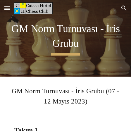
Skip to main content
Skip to navigation
GM Norm Turnuvası -
İris
Grubu
GM Norm Turnuvası -
İris
Grubu (
07 -
12
Mayıs 2023)
Takım 1