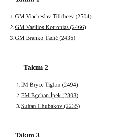
GM Viacheslav Tilicheev (250
4
)
GM Vasilios Kotronias (24
66
)
GM Branko Tadić (24
36
)
Takım 2
IM Bryce Tiglon (2494)
FM Egehan İpek (2308
)
Sultan Chubakov
(2235)
Takım 3