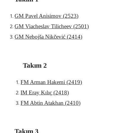
GM
Pavel Anisimov
(25
23
)
GM Vi
acheslav Tilicheev (2501)
GM N
ebojša Nikčević (2414)
Takım 2
FM Arman Hakemi (2419)
IM Eray Kılıç (2418)
FM Abtin Atakhan (2410)
Takım 3