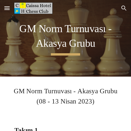
Skip to main content
Skip to navigation
GM Norm Turnuvası -
Akasya
Grubu
GM Norm Turnuvası -
Akasya
Grubu
(
08 - 13
Nisan 202
3
)
Takım 1