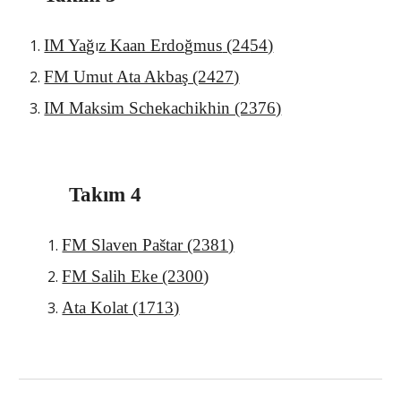
IM Ya
ğ
ı
z Kaan Erdo
ğ
mus
(24
54
)
FM Umut Ata Akbaş (2427)
IM Maksim Schekachikhin (2376)
Takım 4
FM Slaven Paštar (2381)
FM Salih Eke (2300
)
Ata Kolat (1713)