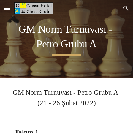
Skip to main content
Skip to navigation
GM Norm Turnuvası - 
Petro 
Grubu A
GM Norm Turnuvası - 
Petro 
Grubu A 
(
21
 - 
26
 Şubat 2022)
Takım 1