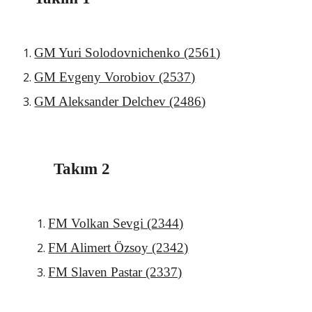
GM Yuri Solodovnichenko (25
61
)
GM 
E
vgeny Vorobiov (2537)
GM Aleksander Delchev (24
86
)
Takım 2
FM Volkan Sevgi (2344)
FM Alimert Özsoy (2342)
FM Slaven Pastar (2337)