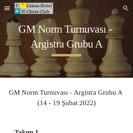
Skip to main content
Skip to navigation
GM Norm Turnuvası - 
Argistra 
Grubu A
GM Norm Turnuvası - 
Argistra 
Grubu A 
(
14
 - 1
9
 Şubat 2022)
Takım 1