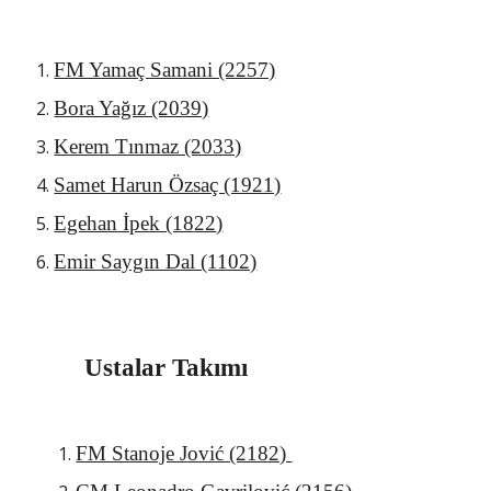
FM Yamaç Samani (2257)
Bora Yağız (2039)
Kerem Tınmaz (2033)
Samet Harun Özsaç (1921)
Egehan İpek (18
22
)
Emir Saygın Dal (1102)
Ustalar Takımı
FM Stanoje Jović (2182) 