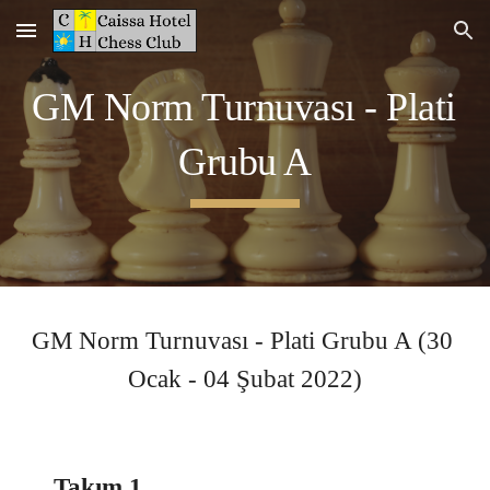
Skip to main content
Skip to navigation
GM Norm Turnuvası - 
Plati 
Grubu A
GM Norm Turnuvası - P
lati
 Grubu A (
30 
Ocak
 - 
04
Şubat 
2022)
Takım 1