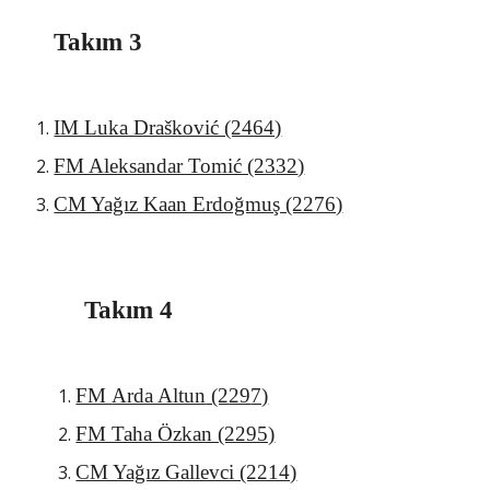
Takım 3
IM Luka Drašković (2464)
FM Aleksandar Tomić (23
32
)
CM Yağız Kaan Erdoğmuş (2276)
Takım 4
FM 
Arda Altun
 (2
29
7)
FM Taha Özkan (2295)
CM Yağız Gallevci (2214)