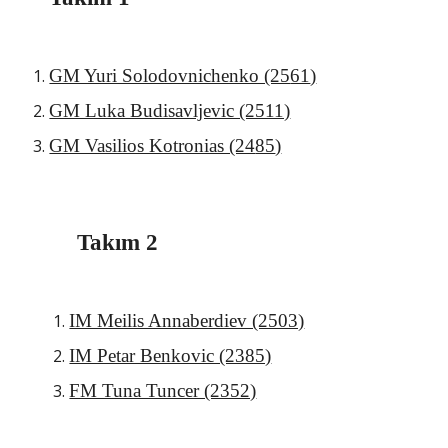
GM Yuri Solodovnichenko (25
61
)
GM Luka Budisavljevic (2511)
GM Vasilios Kotronias (24
85
)
Takım 2
IM Meilis Annaberdiev (2503)
IM Petar Benkovic (2385)
FM Tuna Tuncer (2352)