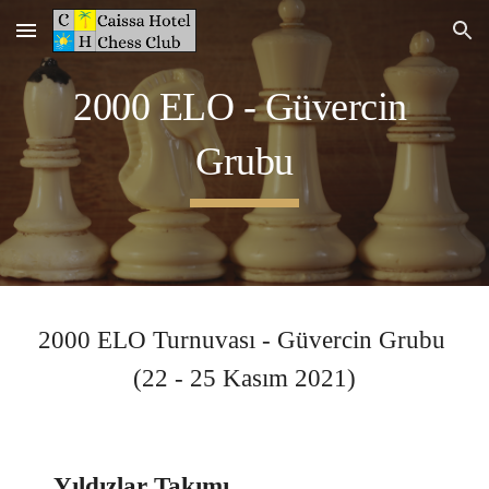
Skip to main content
Skip to navigation
2000 ELO - 
Güvercin 
Grubu
2000 ELO Turnuvası - 
Güvercin 
Grubu 
(
22 
- 
25 
Kasım 2021)
Yıldızlar Takımı