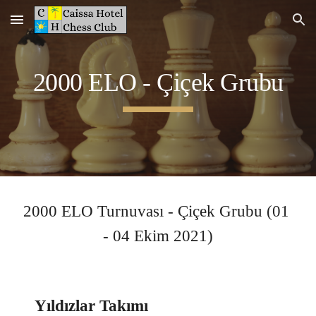
Skip to main content
Skip to navigation
2000 ELO 
- 
Çiçek 
Grubu
2000 ELO 
Turnuvası - 
Çiçek 
Grubu (
0
1 
- 0
4
 E
kim
 2021)
Yıldızlar Takımı