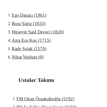
Ege Dana
cı (1961)
Bora Yağız (1833)
Hüseyin Said Deveci (1820)
Azra Ece Koç (1715)
Rade Solak (1570)
Nihat Yeşilsırt (0)
Ustalar Takımı
FM Okan Özsakallıoğlu (2192)