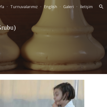
yfa
Turnuvalarımız
English
Galeri
İletişim
ion
Grubu)