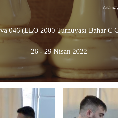
Ana Sa
ip to main content
Skip to navigat
va 04
6
 (ELO 2000 Turnuvası-
Bahar C
 
26
 - 
2
9 Nisan
 2022