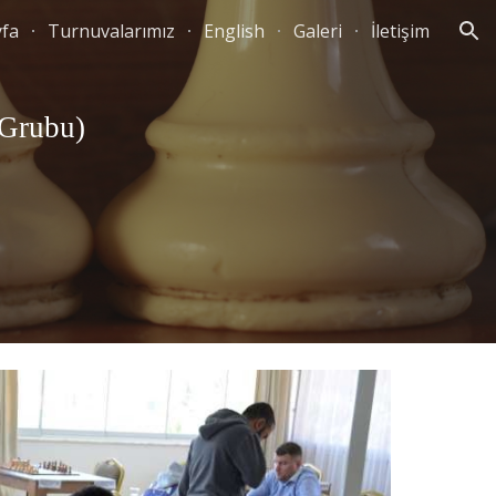
yfa
Turnuvalarımız
English
Galeri
İletişim
ion
 Grubu)