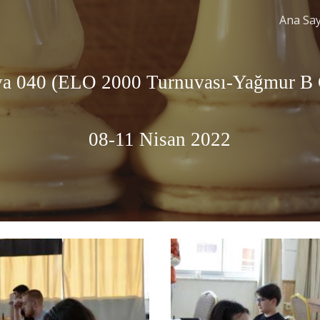
Ana Sa
ip to main content
Skip to navigat
a 0
40
 (ELO 2000 Turnuvas
ı
-
Yağmur B
08
-
11
 Nisan
 2022